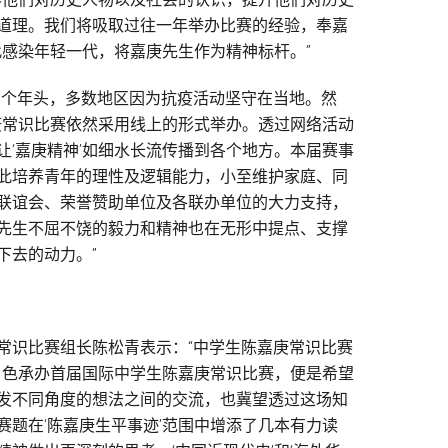
道理。我们将吸取过往一年举办比赛的经验，奉嘉
此感染年轻一代，将嘉庚先生作为精神标杆。”
三个年头，多数地区因为抗疫活动坚守在当地。然
庚常识比赛依然采用线上的形式举办。透过网络活动
‘嘉庚精神’如细水长流传播到各个地方。本届赛事
此培养青年的理性及逻辑能力，小至维护家庭、同
联谊会、荣誉赞助单位及各联办单位的大力支持，
先生不屈不饶的毅力和精神也在无形中提点、支撑
下去的动力。”
常识比赛组长陈松青表示：“中学生陈嘉庚常识比赛
角色承办首届国际中学生陈嘉庚常识比赛，便是希望
发不同角度的想法之间的交流，也冀望透过这场知
题在‘陈嘉庚生平事迹’范围中增添了几本有力读