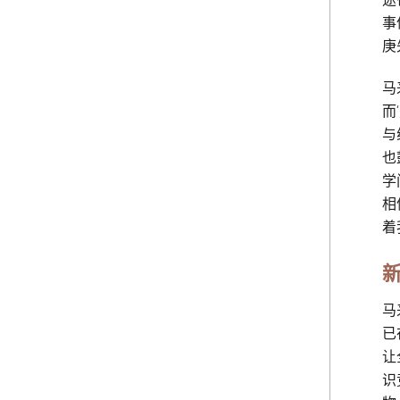
事
庚
马
而
与
也
学
相
着
马
已
让
识