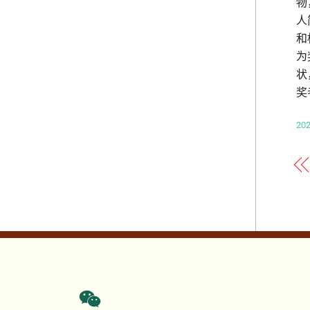
物
人
和
为
状
奖
2