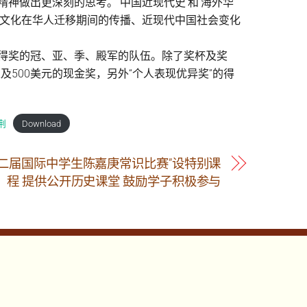
神做出更深刻的思考。‘中国近现代史’和‘海外华
华文化在华人迁移期间的传播、近现代中国社会变化
得奖的冠、亚、季、殿军的队伍。除了奖杯及奖
元以及500美元的现金奖，另外“个人表现优异奖”的得
荆
Download
第二届国际中学生陈嘉庚常识比赛”设特别课
程 提供公开历史课堂 鼓励学子积极参与