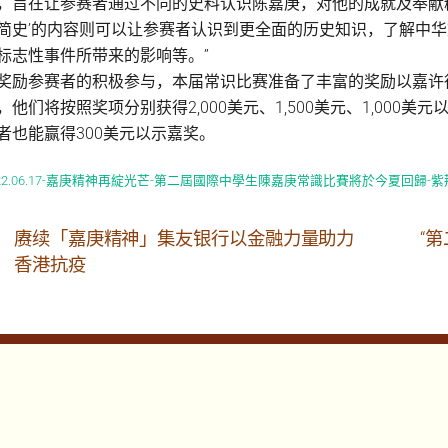
，旨在让参赛者通过不同的史料认识陈嘉庚，对他的成就及奉献精
简史’的内容则可以让参赛者认识到更全面的历史知识，了解中
标志性事件所带来的影响等。”
奖励参赛者的积极参与，本届常识比赛准备了丰富的奖励以嘉许
，他们将按照奖项分别获得2,000美元、1,500美元、1,000美
者也能赢得300美元以示嘉奖。
022.06.17-嘉庚精神再綻光芒-第二屆國際中學生陳嘉庚常識比賽將於今夏回歸-紫
赓续「嘉庚精神」集友银行以金融力量助力
“
香港抗疫