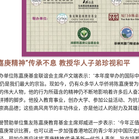
“嘉庚精神”传承不息 教授华人子弟珍视和平
办单位陈嘉庚基金联谊会主席卢文端表示：“本年度举办的国际中
’仍是我们最大的宗旨。现如今，仍有众多华人华侨将陈嘉庚誉
的伟大人物，他的行为所蕴含的精神仍不断地影响着许多后人奋
拼搏的脚步。他投入教育事业，创办大学、参加公益活动、为抗
崇高品德；这些高风亮节的丰功伟业，亦是他过人的耐力及其雄
誉赞助单位集友陈嘉庚教育基金主席郑威进一步表示：“今年正值
嘉庚常识比赛，也可以进一步加强香港地区的青少年对中国历史
径。现如今更应该将‘嘉庚精神’传承予新一代华人青年，旨在培