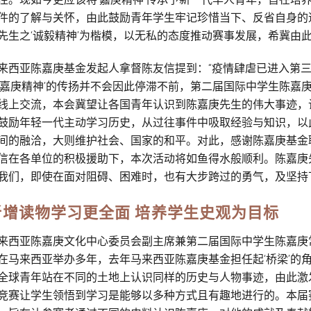
件的了解与关怀，由此鼓励青年学生牢记珍惜当下、反省自身的
先生之‘诚毅精神’为楷模，以无私的态度推动赛事发展，希冀由
来西亚陈嘉庚基金发起人拿督陈友信提到：“疫情肆虐已进入第
‘嘉庚精神’的传扬并不会因此停滞不前，第二届国际中学生陈嘉
线上交流，本会冀望让各国青年认识到陈嘉庚先生的伟大事迹，让
鼓励年轻一代主动学习历史，从过往事件中吸取经验与知识，以
间的融洽，大则维护社会、国家的和平。对此，感谢陈嘉庚基金
信在各单位的积极援助下，本次活动将如鱼得水般顺利。陈嘉庚
我们，即使在面对阻碍、困难时，也有大步跨过的勇气，及坚持
新增读物学习更全面 培养学生史观为目标
来西亚陈嘉庚文化中心委员会副主席兼第二届国际中学生陈嘉庚
在马来西亚举办多年，去年马来西亚陈嘉庚基金担任起‘桥梁’的
全球青年站在不同的土地上认识同样的历史与人物事迹，由此激
竞赛让学生领悟到学习是能够以多种方式且有趣地进行的。本届赛