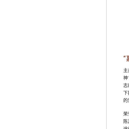
主
神
志
下
的
荣
陈
途