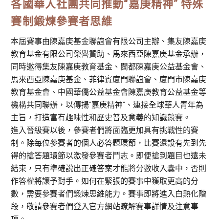
各國華人社團共同推動“嘉庚精神” 特殊
賽制鍛煉參賽者思維
本屆賽事由陳嘉庚基金聯誼會有限公司主辦、集友陳嘉庚
教育基金有限公司榮譽贊助、馬來西亞陳嘉庚基金承辦，
同時邀得集友陳嘉庚教育基金、閩都陳嘉庚公益基金會、
馬來西亞陳嘉庚基金、菲律賓廈門聯誼會、廈門市陳嘉庚
教育基金會、中國華僑公益基金會陳嘉庚教育公益基金等
機構共同聯辦，以傳揚“嘉庚精神”、連接全球華人青年為
主旨，打造富有趣味性和歷史普及意義的知識競賽。
進入晉級賽以後，參賽者們將面臨更加具有挑戰性的賽
制。除每位參賽者的個人必答題環節，比賽還設有先到先
得的搶答題環節以激發參賽者鬥志。即便搶到題目也遠未
結束，只有準確說出正確答案才能將分數收入囊中，否則
作答權將讓予對手。如何在緊張的賽事中獲取更高的分
數，需要參賽者們鍛煉思維能力。賽事即將進入白熱化階
段，敬請參賽者們登入官方網站瞭解賽事詳情及注意事