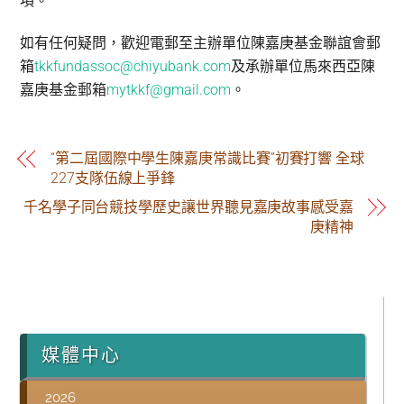
項。
如有任何疑問，歡迎電郵至主辦單位陳嘉庚基金聯誼會郵
箱
tkkfundassoc@chiyubank.com
及承辦單位馬來西亞陳
嘉庚基金郵箱
mytkkf@gmail.com
。
“第二屆國際中學生陳嘉庚常識比賽”初賽打響 全球
227支隊伍線上爭鋒
千名學子同台競技學歷史讓世界聽見嘉庚故事感受嘉
庚精神
媒體中心
2026