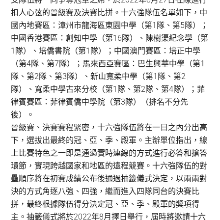
扣人心弦的晉級賽及決賽比拼。十六強隊伍名單如下，中
國內地賽區：漳州市龍海區東園中學（第1隊、第5隊）；
中國香港賽區：創知中學（第16隊）、陳樹渠紀念學（第
1隊）、培僑書院（第1隊）；中國澳門賽區：培正中學
（第4隊、第7隊）；馬來西亞賽區：巴生興華中學（第1
隊、第2隊、第3隊）、新山寬柔中學（第1隊、第2
隊）、寬柔中學古來分校（第1隊、第2隊、第4隊）；菲
律賓賽區：菲律賓僑中學院（第3隊）（排名不分先
後）。
晉級賽、決賽賽程緊密，十六強隊伍將在一日之內分出高
下，選拔出最終的冠、亞、季、殿軍。主辦單位指出，線
上比賽特色之一即是通過實時連線的方式進行必答和搶答
環節，實現跨越國家和地區的遠程競賽。十六強隊伍的對
壘順序將在初賽成績公布後通過抽籤儀式決定，以兩兩對
決的方式角逐八強、四強，繼而進入四隊同台的決賽比
拼，最終根據隊伍得分決定冠、亞、季、殿軍的獎項得
主。抽籤儀式將於2022年8月擇日舉行，屆時將邀請十六