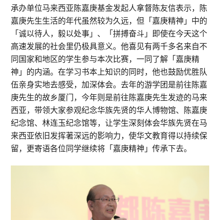
承办单位马来西亚陈嘉庚基金发起人拿督陈友信表示，陈
嘉庚先生生活的年代虽然较为久远，但「嘉庚精神」中的
「诚以待人，毅以处事」、「拼搏奋斗」即使在今天这个
高速发展的社会里仍极具意义。他喜见有两千多名来自不
同国家和地区的学生参与本次比赛，一同了解「嘉庚精
神」的内涵。在学习书本上知识的同时，他也鼓励优胜队
伍亲身实地去感受，加深体会。去年的游学团是前往陈嘉
庚先生的故乡厦门，今年则是前往陈嘉庚先生发迹的马来
西亚，带领大家参观纪念华族先贤的华人博物馆、陈嘉庚
纪念馆、林连玉纪念馆等，让学生深刻体会华族先贤在马
来西亚依旧发挥著深远的影响力，使华文教育得以持续保
留，更寄语各位同学继续将「嘉庚精神」传承下去。