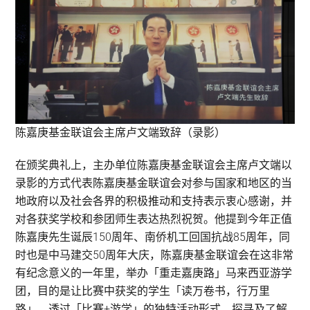
陈嘉庚基金联谊会主席卢文端致辞（录影）
在颁奖典礼上，主办单位陈嘉庚基金联谊会主席卢文端以
录影的方式代表陈嘉庚基金联谊会对参与国家和地区的当
地政府以及社会各界的积极推动和支持表示衷心感谢，并
对各获奖学校和参团师生表达热烈祝贺。他提到今年正值
陈嘉庚先生诞辰150周年、南侨机工回国抗战85周年，同
时也是中马建交50周年大庆，陈嘉庚基金联谊会在这非常
有纪念意义的一年里，举办「重走嘉庚路」马来西亚游学
团，目的是让比赛中获奖的学生「读万卷书，行万里
路」，透过「比赛+游学」的独特活动形式，探寻及了解