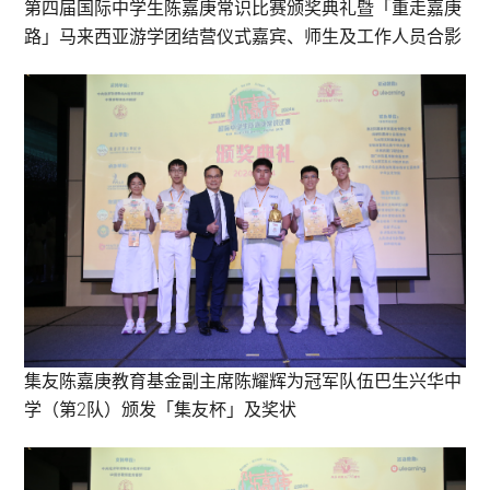
第四届国际中学生陈嘉庚常识比赛颁奖典礼暨「重走嘉庚
路」马来西亚游学团结营仪式嘉宾、师生及工作人员合影
集友陈嘉庚教育基金副主席陈耀辉为冠军队伍巴生兴华中
学（第2队）颁发「集友杯」及奖状