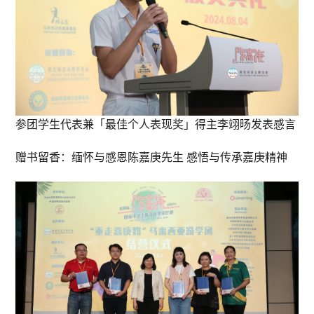
参团学生代表兼「最佳个人表现奖」得主李翊旸发表感言
赠书留香：缅怀与感恩陈嘉庚先生 感悟与传承嘉庚精神