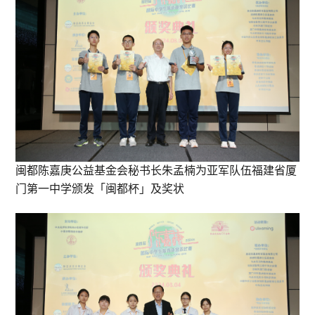
闽都陈嘉庚公益基金会秘书长朱孟楠为亚军队伍福建省厦
门第一中学颁发「闽都杯」及奖状