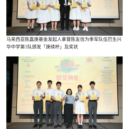
马来西亚陈嘉庚基金发起人拿督陈友信为季军队伍巴生兴
华中学第3队颁发「庚续杯」及奖状