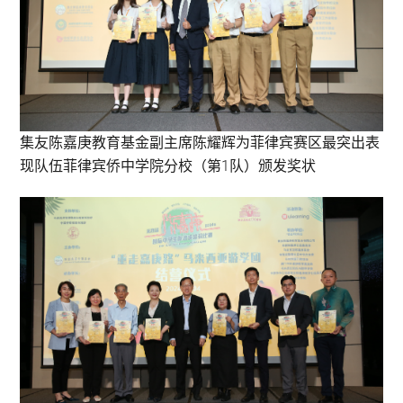
集友陈嘉庚教育基金副主席陈耀辉为菲律宾赛区最突出表
现队伍菲律宾侨中学院分校（第1队）颁发奖状