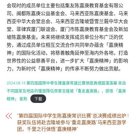
会现时的成员单位主要包括集友陈嘉庚教育基金有限公
司、闽都陈嘉庚公益基金会、马来西亚陈嘉庚基金、马来
西亚中华大会堂总会、马来西亚吉隆坡暨雪兰莪中华大会
堂、菲律宾厦门联谊会、厦门市陈嘉庚教育基金会及新加
坡陈嘉庚基金。未来将继续发挥成员单位分布广泛的优
势，通过成员单位相互交流合作共同举办蕴含「嘉庚精
神」的国际化活动，将慈善触角延伸至海内外各地，打造
世界性的公益慈善平台，进一步扩大「嘉庚精神」的影响
力，为新时代「嘉庚精神」的传承不断努力做出贡献。
2024.08.13 第四屆國際中學生陳嘉庚常識比賽頒獎典禮圓滿落幕 來自
不同國家及地區的獲獎隊伍齊聚吉隆坡「重走嘉庚路」，感悟 「嘉庚
精神」 紫荆
下載
“第四届国际中学生陈嘉庚常识比赛”总决赛成绩出炉 !
获奖队伍将赴吉隆坡参与“重走嘉庚路”马来西亚游学
团，千里之行体悟“嘉庚精神”