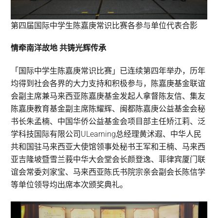
第四届国际中学生陈嘉庚常识比赛各参与单位代表合影
情牵南洋故地 共铸光辉传承
「国际中学生陈嘉庚常识比赛」已连续第四年举办，历年
均得到社会各界的大力支持和积极参与，陈嘉庚基金联谊
会副主席兼马来西亚陈嘉庚基金发起人拿督陈友信、集友
陈嘉庚教育基金副主席陈耀辉、闽都陈嘉庚公益基金会秘
书长朱孟楠、中国华侨公益基金会项目部主任矫江莉、泛
学科技国际有限公司ULearning总经理黄沭遐、中华人民
共和国驻马来西亚大使馆领事处秘书王军和王楠、马来西
亚吉隆坡暨雪兰莪中华大会堂会长颜登逸、菲律宾厦门联
谊会常委刘家宝、马来西亚陈氏书院宗亲会副会长陈信学
等单位领导均出席本次颁奖典礼。