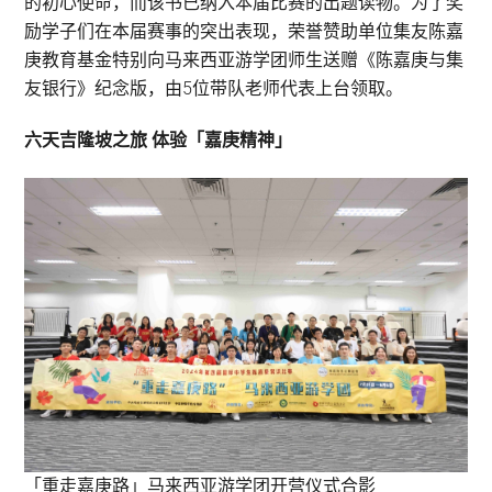
的初心使命，而该书已纳入本届比赛的出题读物。为了奖
励学子们在本届赛事的突出表现，荣誉赞助单位集友陈嘉
庚教育基金特别向马来西亚游学团师生送赠《陈嘉庚与集
友银行》纪念版，由5位带队老师代表上台领取。
六天吉隆坡之旅 体验「嘉庚精神」
「重走嘉庚路」马来西亚游学团开营仪式合影