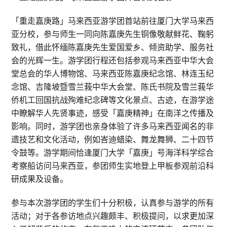
「重走嘉庚路」马来西亚游学团首站前往厦门大学马来西
亚分校，参与师生一同向陈嘉庚先生铜像敬献鲜花、鞠躬
致礼，借此怀缅陈嘉庚先生爱国爱乡、倾资助学、服务社
会的光辉一生。游学团行程还包括参观马来西亚中华大会
堂总会的华人博物馆、马来西亚陈嘉庚纪念馆、林连玉纪
念馆、吉隆坡暨雪兰莪中华大会堂、陈氏书院及雪兰莪华
侨机工回国抗战殉难纪念碑等文化景点、古迹，在游学途
中瞭解华人先贤事迹，感受「嘉庚精神」在南洋之传播及
影响。同时，游学团也亲身体验了许多马来西亚闻名的非
遗技艺和文化活动，例如峇迪蜡染、舞龙舞狮、二十四节
令鼓等。游学期间恰逢厦门大学「嘉庚」号海洋科学综合
考察船访问马来西亚，参团师生实地登上甲板参观前沿科
研成果及设备。
参与本次游学团的学生们十分积极，认真参与游学的所有
活动；对于各参访地点兴趣颇丰、积极提问，以求更加深