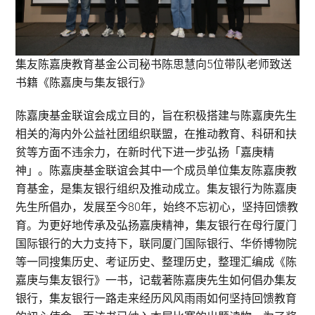
集友陈嘉庚教育基金公司秘书陈思慧向5位带队老师致送
书籍《陈嘉庚与集友银行》
陈嘉庚基金联谊会成立目的，旨在积极搭建与陈嘉庚先生
相关的海内外公益社团组织联盟，在推动教育、科研和扶
贫等方面不违余力，在新时代下进一步弘扬「嘉庚精
神」。陈嘉庚基金联谊会其中一个成员单位集友陈嘉庚教
育基金，是集友银行组织及推动成立。集友银行为陈嘉庚
先生所倡办，发展至今80年，始终不忘初心，坚持回馈教
育。为更好地传承及弘扬嘉庚精神，集友银行在母行厦门
国际银行的大力支持下，联同厦门国际银行、华侨博物院
等一同搜集历史、考证历史、整理历史，整理汇编成《陈
嘉庚与集友银行》一书，记载著陈嘉庚先生如何倡办集友
银行，集友银行一路走来经历风风雨雨如何坚持回馈教育