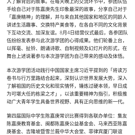
入了解背后的故事。在每天晚上的交流环节中，参团队伍
手绘自己对于陈嘉庚先生印象最深的故事，分享自己对于
「嘉庚精神」的理解，并与来自其他国家和地区的同龄人
讲述生活趣事、交换特产美食等，在各自不同的文化背景
下互动交流、加深友谊。8月4日结营仪式最后，各参团队
伍纷纷发表参与此次游学团的心得成果。他们轮番上台，
以挥毫、扯铃、朗诵诗歌、自制视频及幻灯片的形式，在
舞台上述说著参与本次游学团为自己带来的感动及体悟。
本次游学团活动践行中国国家主席习近平提到的「将读万
卷书与行万里路结合起来，深刻认识世界发展大势，深入
了解祖国的历史文化和现实情怀，锤炼过硬本领，早日成
为可堪大任的栋梁之才」，以该重要精神为指引，积极推
动广大青年学生具备世界视野、具有正向思维的新一代。
第四届国际中学生陈嘉庚常识比赛得到各联办单位：集友
陈嘉庚教育基金、闽都陈嘉庚公益基金会、马来西亚陈嘉
庚基金、吉隆坡暨雪兰莪中华大会堂、菲律宾厦门联谊