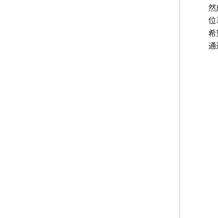
然
位
希
通