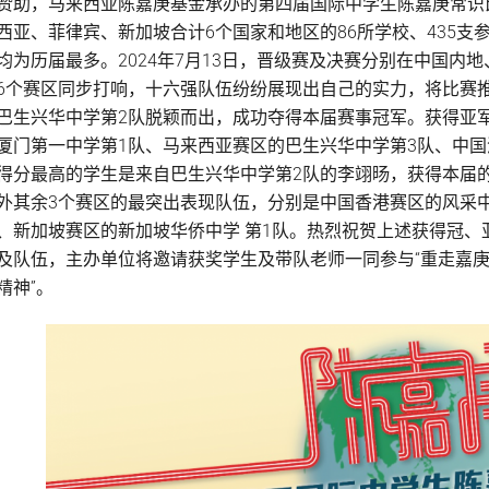
赞助，马来西亚陈嘉庚基金承办的第四届国际中学生陈嘉庚常识
西亚、菲律宾、新加坡合计6个国家和地区的86所学校、435支参
均为历届最多。2024年7月13日，晋级赛及决赛分别在中国
6个赛区同步打响，十六强队伍纷纷展现出自己的实力，将比赛
巴生兴华中学第2队脱颖而出，成功夺得本届赛事冠军。获得亚
厦门第一中学第1队、马来西亚赛区的巴生兴华中学第3队、中
得分最高的学生是来自巴生兴华中学第2队的李翊旸，获得本届
外其余3个赛区的最突出表现队伍，分别是中国香港赛区的风采
、新加坡赛区的新加坡华侨中学 第1队。热烈祝贺上述获得冠
及队伍，主办单位将邀请获奖学生及带队老师一同参与“重走嘉庚路
精神”。