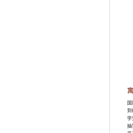
国
到
学
抽