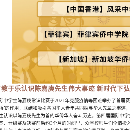
寓教于乐认识陈嘉庚先生伟大事迹 新时代下弘
际中学生陈嘉庚常识比赛于2021年克服疫情等困难举办了首届
桥”的作用，联结和吸引各国华人青年共同探寻华人先辈之事迹
生认识以陈嘉庚先生为首的华侨华人奋斗历史。第四届国际中学
签、晋级赛及决赛前后约3个月的时间里，众学校师生们全情投