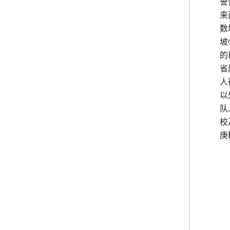
誉
来
数
坡
的
省
人
以
队
校
庚