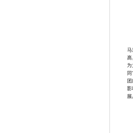
马
高
为
同
团
影
展