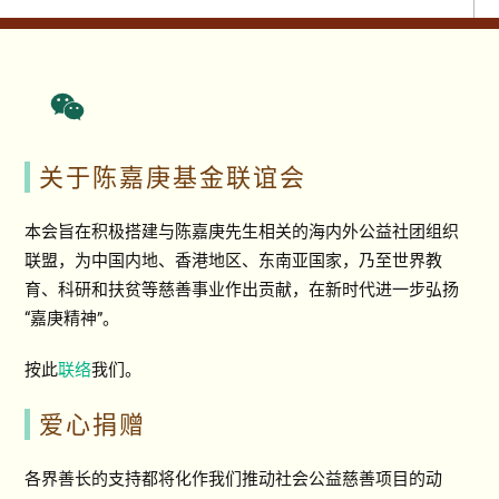
关于陈嘉庚基金联谊会
本会旨在积极搭建与陈嘉庚先生相关的海内外公益社团组织
联盟，为中国内地、香港地区、东南亚国家，乃至世界教
育、科研和扶贫等慈善事业作出贡献，在新时代进一步弘扬
“嘉庚精神”。
按此
联络
我们。
爱心捐赠
各界善长的支持都将化作我们推动社会公益慈善项目的动