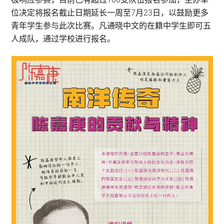
位决定将报名截止日期延长一周至7月23日，以鼓励更多
青年学生参与此次比赛。凡通晓中文的在籍中学生即可五
人成队，通过学校进行报名。