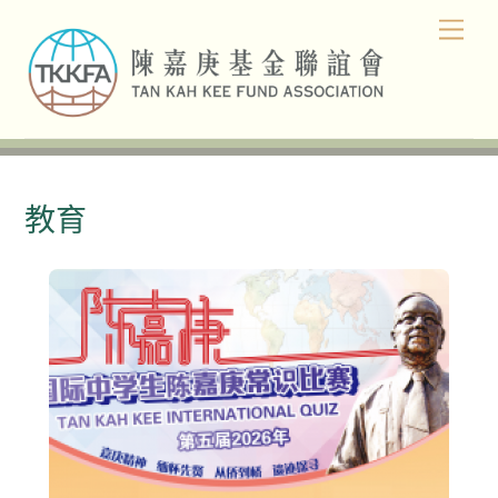
Skip
Men
to
content
教育