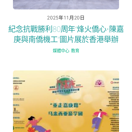
2025年11月20日
紀念抗戰勝利80周年“烽火僑心•陳嘉
庚與南僑機工”圖片展於香港舉辦
媒體中心
,
教育