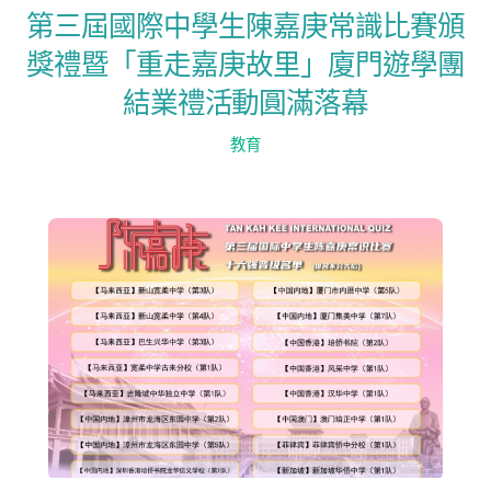
第三屆國際中學生陳嘉庚常識比賽頒
獎禮暨「重走嘉庚故里」廈門遊學團
結業禮活動圓滿落幕
教育
Back
To
Top