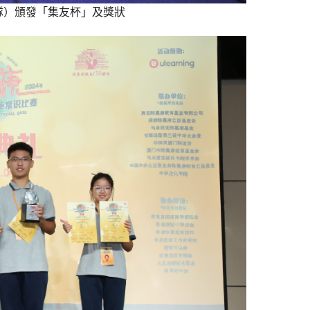
隊）頒發「集友杯」及獎狀