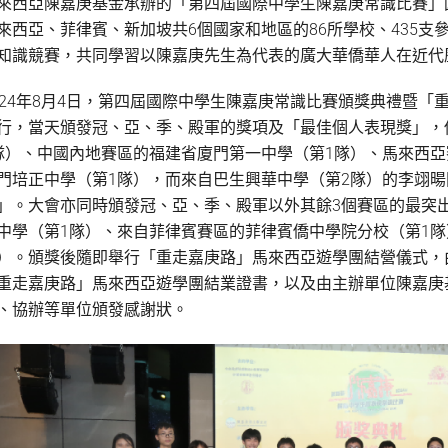
來西亞陳嘉庚基金承辦的「第四屆國際中學生陳嘉庚常識比賽」
來西亞、菲律賓、新加坡共6個國家和地區的86所學校、435支
知識競賽，共同學習以陳嘉庚先生為代表的廣大華僑華人在近代
024年8月4日，第四屆國際中學生陳嘉庚常識比賽頒獎典禮暨
行，當天頒發冠、亞、季、殿軍的獎項及「最佳個人表現獎」，
隊）、中國內地賽區的福建省廈門第一中學（第1隊）、馬來西
門培正中學（第1隊），而來自巴生興華中學（第2隊）的李翊
」。大會亦同時頒發冠、亞、季、殿軍以外其餘3個賽區的最突
中學（第1隊）、來自菲律賓賽區的菲律賓僑中學院分校（第1隊
）。頒獎後隨即舉行「重走嘉庚路」馬來西亞遊學團結營儀式，
重走嘉庚路」馬來西亞遊學團結業證書，以及由主辦單位陳嘉庚
、協辦等單位頒發感謝狀。