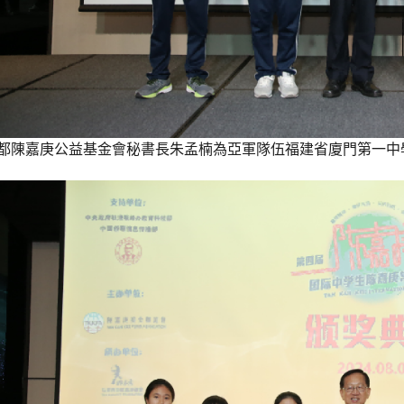
都陳嘉庚公益基金會秘書長朱孟楠為亞軍隊伍福建省廈門第一中