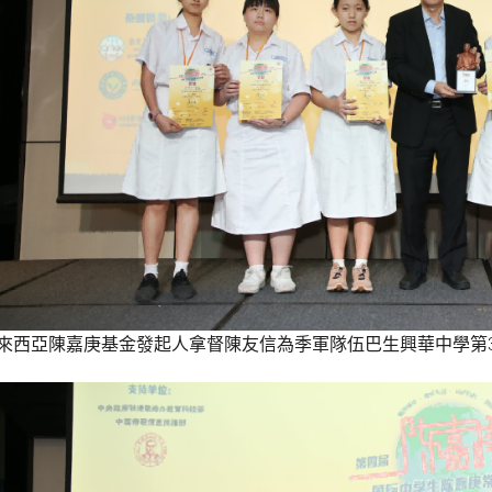
來西亞陳嘉庚基金發起人拿督陳友信為季軍隊伍巴生興華中學第