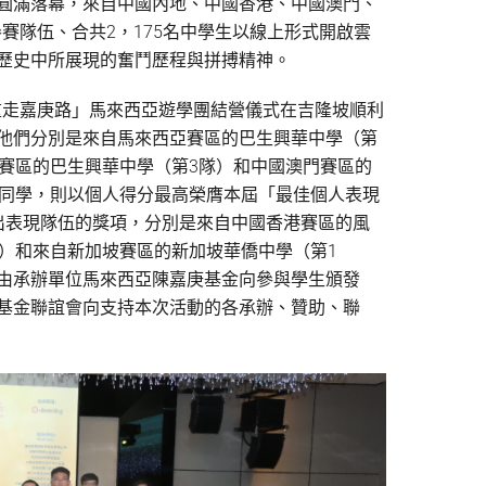
圓滿落幕，來自中國內地、中國香港、中國澳門、
參賽隊伍、合共2，175名中學生以線上形式開啟雲
歷史中所展現的奮鬥歷程與拼搏精神。
「重走嘉庚路」馬來西亞遊學團結營儀式在吉隆坡順利
他們分別是來自馬來西亞賽區的巴生興華中學（第
亞賽區的巴生興華中學（第3隊）和中國澳門賽區的
暘同學，則以個人得分最高榮膺本屆「最佳個人表現
出表現隊伍的獎項，分別是來自中國香港賽區的風
）和來自新加坡賽區的新加坡華僑中學（第1
由承辦單位馬來西亞陳嘉庚基金向參與學生頒發
基金聯誼會向支持本次活動的各承辦、贊助、聯