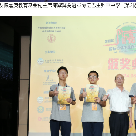
友陳嘉庚教育基金副主席陳耀輝為冠軍隊伍巴生興華中學（第2