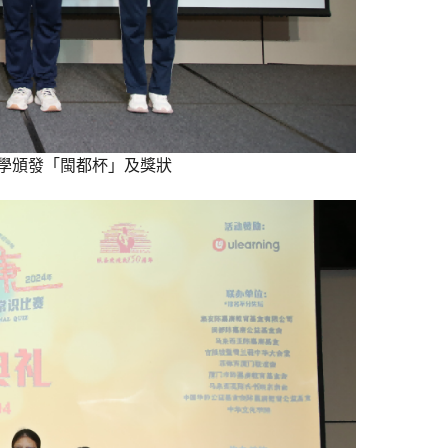
學頒發「閩都杯」及獎狀