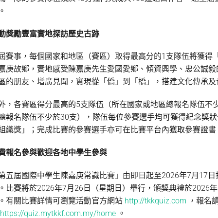
。
動獎勵豐富實地探訪歷史古跡
屆賽事，每個國家和地區（賽區）取得最高分的1支隊伍將獲得
嘉庚故鄉，實地感受陳嘉庚先生愛國愛鄉、傾資興學、忠公誠毅
區的朋友、增廣見聞，實現從「僑」到「橋」，搭建文化傳承及
外，各賽區得分最高的5支隊伍（所在國家或地區總報名隊伍不少
總報名隊伍不少於30支），隊伍每位參賽選手均可獲得紀念獎
組織獎」；完成比賽的參賽選手亦可在比賽平台內獲取參賽證書
費報名參與歡迎各地中學生參與
第五屆國際中學生陳嘉庚常識比賽」由即日起至2026年7月1
。比賽將於2026年7月26日（星期日）舉行，頒獎典禮於2026
。有關比賽詳情可瀏覽活動官方網站
http://tkkquiz.com
，報名
台
https://quiz.mytkkf.com.my/home
。