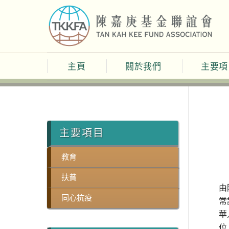
Skip
to
content
主頁
關於我們
主要項
主要項目
教育
扶貧
由
同心抗疫
常
華
位