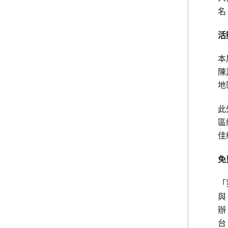
名
活
本
陳
地
此
區
佳
免
「
與
辦