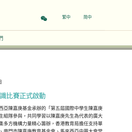
繁中
简中
們
日
識比賽正式啟動
西亞陳嘉庚基金承辦的「第五屆國際中學生陳嘉庚
生組隊參與，共同學習以陳嘉庚先生為代表的廣大
集多方機構力量精心籌辦，香港教育局擔任支持單
、廈門市陳嘉庚教育基金會、馬來西亞中華大會堂