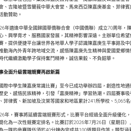
會、吉隆坡暨雪蘭莪中華大會堂、馬來西亞陳嘉庚基金、菲律賓廈門聯誼會等
活動贊助。
026年適逢中華全國歸國華僑聯合會（中國僑聯）成立70周年
心、興學育才、服務國家發展，其精神影響深遠。主辦單位希望
賽，提供便捷平台讓世界各地華人學子認識陳嘉庚生平事跡及中
推動海內外青年跨地域交流，感悟陳嘉庚先生精神與愛國愛鄉情
時代繼續激勵學子保持奮鬥精神，誠信果毅、不負韶華。
事全面升級雲端競賽再啟新篇
國際中學生陳嘉庚常識比賽」至今已成功舉辦四屆，創造性地通
歷史、感悟民族精神，引發「嘉庚精神」學習熱潮。四屆賽事吸
、菲律賓、新加坡及汶萊等國家和地區累計241所學校、5,065
026年，賽事將延續雲端競賽形式，比賽平台經過全面升級優化
簡化為一次性競賽定排名。比賽訂於2026年7月26日（星期日
為一隊的參賽隊伍須於40分鐘內完成共100道題目作答。題型