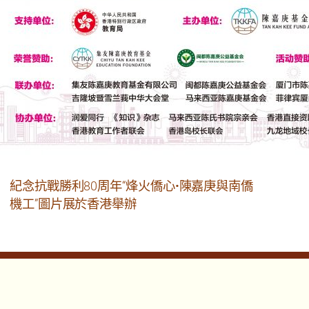
紀念抗戰勝利80周年“烽火僑心•陳嘉庚與南僑
機工”圖片展於香港舉辦