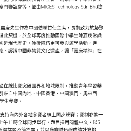
，並由MICES Technology Sdn Bhd擔
，陳嘉庚先生作為中國僑聯首任主席，長期致力於凝聚
借此契機，於全球再度推動國際中學生陳嘉庚常識
國近現代歷史，獲獎隊伍更可參與遊學活動，進一
懷、認識中國非物質文化遺產，讓「嘉庚精神」在
過在線比賽突破國界和地域限制，推動青年學習華
引來自中國內地、中國香港、中國澳門、馬來西
名學生參賽。
，支持海內外各地參賽者線上同步競賽；賽制亦進一
）上午11時全球同步舉行，題目採用簡體中文，以5
涵蓋選擇題及簡答題，並以參賽隊伍總成績計算排