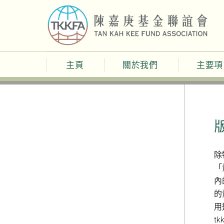
Skip
to
content
主頁
關於我們
主要項
除
「
內
的
用
t