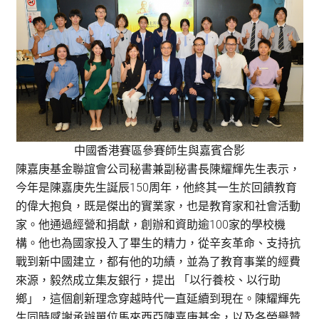
中國香港賽區參賽師生與嘉賓合影
陳嘉庚基金聯誼會公司秘書兼副秘書長陳耀輝先生表示，
今年是陳嘉庚先生誕辰150周年，他終其一生於回饋教育
的偉大抱負，既是傑出的實業家，也是教育家和社會活動
家。他通過經營和捐獻，創辦和資助逾100家的學校機
構。他也為國家投入了畢生的精力，從辛亥革命、支持抗
戰到新中國建立，都有他的功績，並為了教育事業的經費
來源，毅然成立集友銀行，提出 「以行養校、以行助
鄉」，這個創新理念穿越時代一直延續到現在。陳耀輝先
生同時感謝承辦單位馬來西亞陳嘉庚基金，以及各榮譽贊